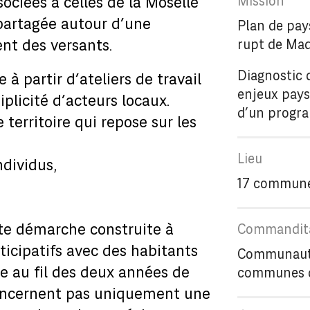
ciées à celles de la Moselle
 partagée autour d’une
Plan de pay
nt des versants.
rupt de Mad
Diagnostic 
à partir d’ateliers de travail
enjeux paysa
iplicité d’acteurs locaux.
d’un progr
territoire qui repose sur les
ndividus,
17 commune
te démarche construite à
rticipatifs avec des habitants
Communauté
ée au fil des deux années de
communes d
 concernent pas uniquement une