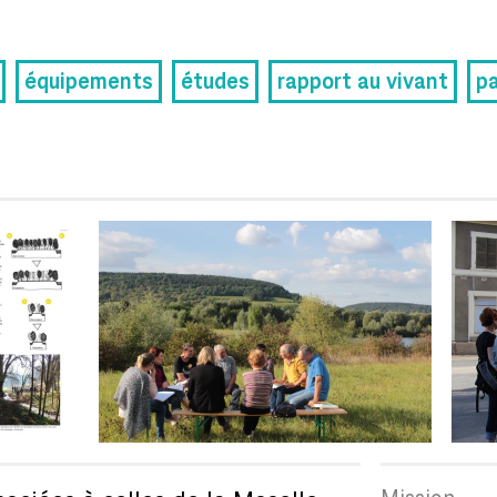
équipements
études
rapport au vivant
pa