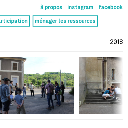
à propos
instagram
facebook
rticipation
ménager les ressources
2018