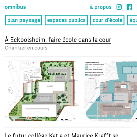
à propos
plan paysage
espaces publics
cour d'école
éq
À Eckbolsheim, faire école dans la cour
Chantier en cours
Le futur collège Katia et Maurice Krafft se